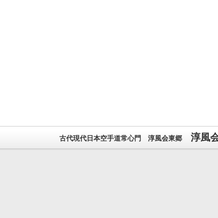
淳風
古代現代日本空手道常心門 淳風会東郷