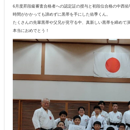
6月度昇段級審査合格者への認定証の授与と初段位合格の中西佑
時間がかかっても諦めずに黒帯を手にした佑季くん。
たくさんの先輩黒帯や父兄が見守る中、真新しい黒帯を締めて
本当におめでとう！