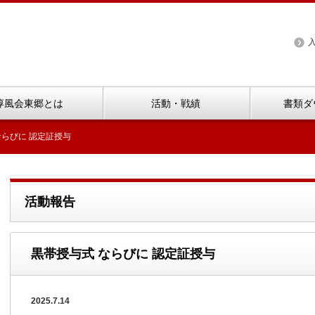
淳風会東郷とは
活動・戦績
書類ダ
ならびに 認定証授与
活動報告
黒帯授与式 ならびに 認定証授与
2025.7.14