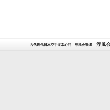
淳風
古代現代日本空手道常心門 淳風会東郷