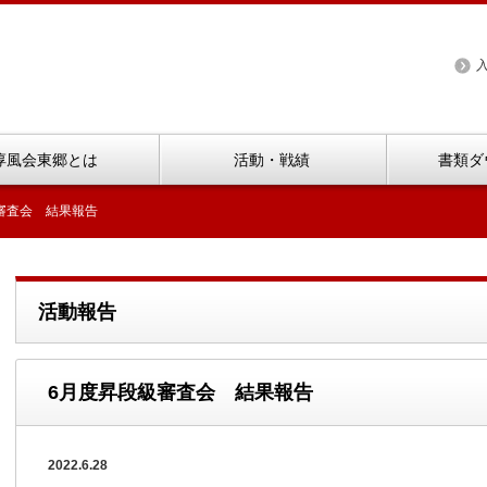
淳風会東郷とは
活動・戦績
書類ダ
審査会 結果報告
活動報告
6月度昇段級審査会 結果報告
2022.6.28