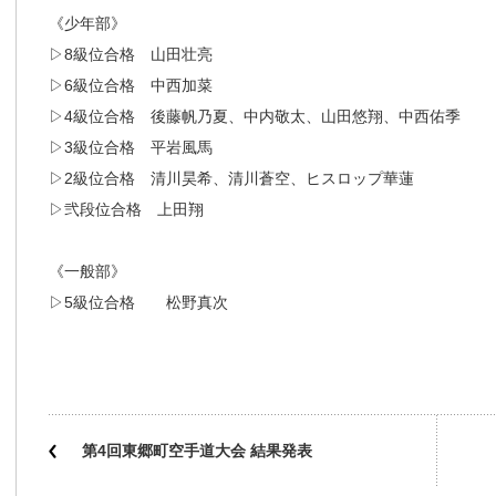
《少年部》
▷8級位合格 山田壮亮
▷6級位合格 中西加菜
▷4級位合格 後藤帆乃夏、中内敬太、山田悠翔、中西佑季
▷3級位合格 平岩風馬
▷2級位合格 清川昊希、清川蒼空、ヒスロップ華蓮
▷弐段位合格 上田翔
《一般部》
▷5級位合格 松野真次
第4回東郷町空手道大会 結果発表