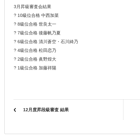
3月昇級審査会結果
? 10級位合格 中西加菜
? 8級位合格 世良太一
? 7級位合格 後藤帆乃夏
? 6級位合格 清川蒼空・石川綺乃
? 4級位合格 松田恋乃
? 2級位合格 眞野煌大
? 1級位合格 加藤祥陽
12月度昇段級審査 結果