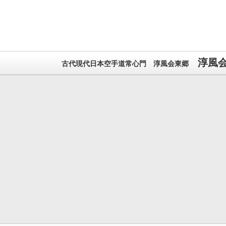
淳風
古代現代日本空手道常心門 淳風会東郷