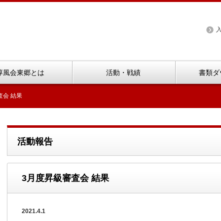
淳風会東郷とは
活動・戦績
書類ダ
査会 結果
活動報告
3月度昇級審査会 結果
2021.4.1