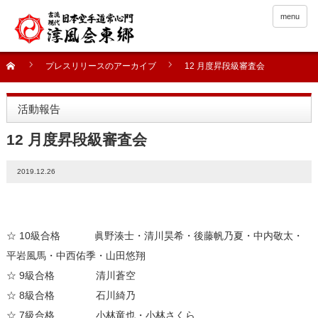
menu
プレスリリースのアーカイブ
12 月度昇段級審査会
活動報告
12 月度昇段級審査会
2019.12.26
☆ 10級合格 眞野湊士・清川昊希・後藤帆乃夏・中内敬太・
平岩風馬・中西佑季・山田悠翔
☆ 9級合格 清川蒼空
☆ 8級合格 石川綺乃
☆ 7級合格 小林竜也・小林さくら