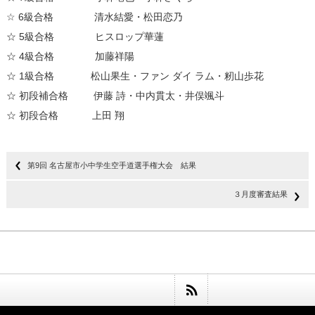
☆ 6級合格 清水結愛・松田恋乃
☆ 5級合格 ヒスロップ華蓮
☆ 4級合格 加藤祥陽
☆ 1級合格 松山果生・ファン ダイ ラム・籾山歩花
☆ 初段補合格 伊藤 詩・中内貫太・井俣颯斗
☆ 初段合格 上田 翔
第9回 名古屋市小中学生空手道選手権大会 結果
３月度審査結果