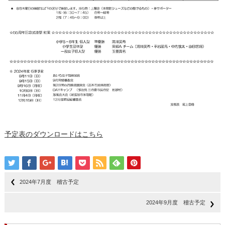
予定表のダウンロードはこちら
2024年7月度 稽古予定
2024年9月度 稽古予定