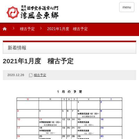
menu
稽古予定
2021年1月度 稽古予定
新着情報
2021年1月度 稽古予定
2020.12.26
稽古予定