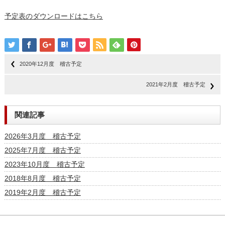
予定表のダウンロードはこちら
2020年12月度 稽古予定
2021年2月度 稽古予定
関連記事
2026年3月度 稽古予定
2025年7月度 稽古予定
2023年10月度 稽古予定
2018年8月度 稽古予定
2019年2月度 稽古予定